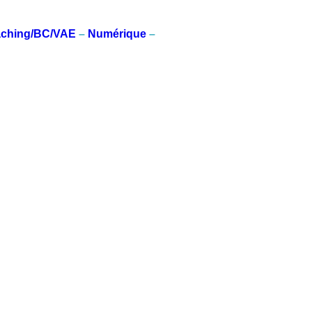
aching/BC/VAE
–
Numérique
–