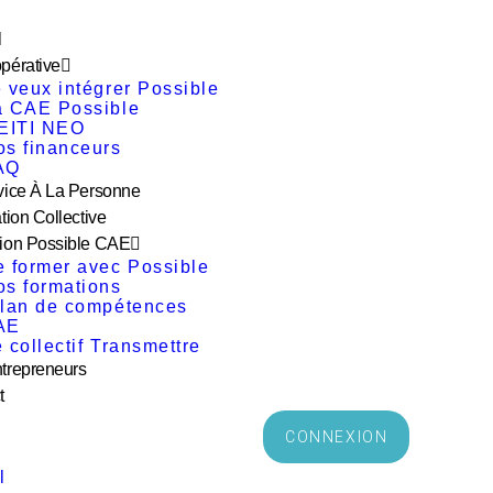
l
pérative
 veux intégrer Possible
a CAE Possible
’EITI NEO
os financeurs
AQ
vice À La Personne
tion Collective
ion Possible CAE
e former avec Possible
os formations
ilan de compétences
AE
 collectif Transmettre
trepreneurs
t
CONNEXION
l