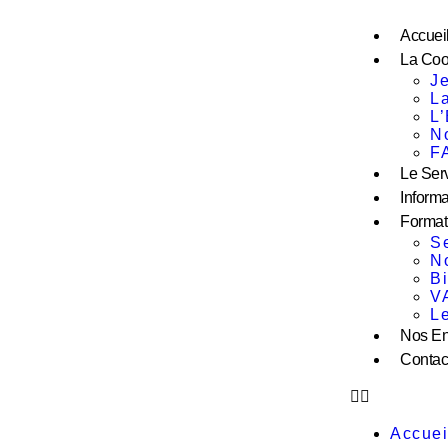
Accuei
La Coo
Je
L
L
N
F
Le Ser
Informa
Format
S
N
B
V
Le
Nos En
Contac
Accuei