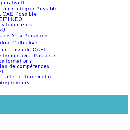
pérative
 veux intégrer Possible
a CAE Possible
’EITI NEO
os financeurs
AQ
vice À La Personne
ation Collective
ion Possible CAE
e former avec Possible
os formations
ilan de compétences
AE
 collectif Transmettre
trepreneurs
t