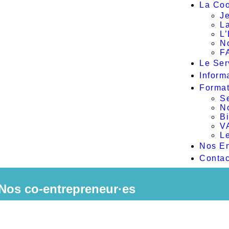
La Coo
Je
L
L
N
F
Le Ser
Inform
Format
S
N
B
V
Le
Nos En
Contac
Nos co-entrepreneur·es