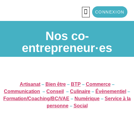
CONNEXION
La Coopérative
Le Service À La Personne
Information Collective
Formation Possible CAE
Nos Entrepreneurs
Nos co-
entrepreneur·es
Artisanat
–
Bien être
–
BTP
–
Commerce
–
Communication
–
Conseil
–
Culinaire
–
Évènementiel
–
Formation/Coaching/BC/VAE
–
Numérique
–
Service à la
personne
–
Social