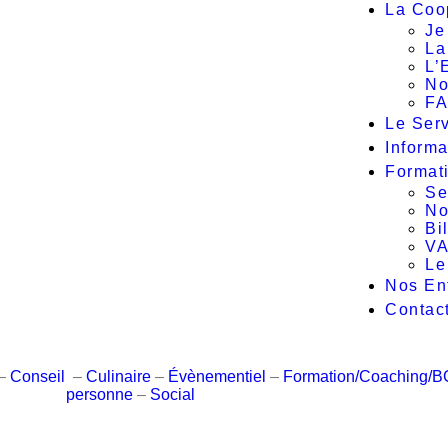
La Coo
Je
La
L’
No
F
Le Ser
Informa
Format
Se
No
Bi
V
Le
Nos En
Contac
–
Conseil
–
Culinaire
–
Évènementiel
–
Formation/Coaching/
personne
–
Social