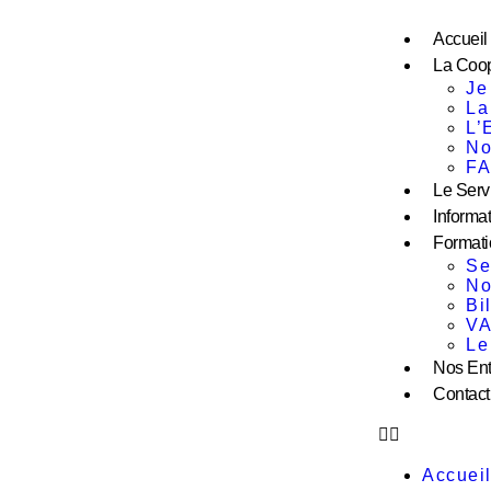
Accueil
La Coop
Je
La
L’
No
F
Le Serv
Informat
Formati
Se
No
Bi
V
Le
Nos Ent
Contact
Accuei