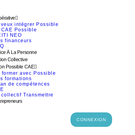
érative
 veux intégrer Possible
 CAE Possible
EITI NEO
s financeurs
AQ
ice À La Personne
ion Collective
on Possible CAE
 former avec Possible
s formations
lan de compétences
AE
 collectif Transmettre
repreneurs
CONNEXION
l