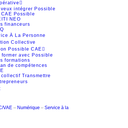
pérative
 veux intégrer Possible
 CAE Possible
EITI NEO
s financeurs
AQ
vice À La Personne
tion Collective
ion Possible CAE
 former avec Possible
s formations
lan de compétences
AE
 collectif Transmettre
trepreneurs
t
BC/VAE
–
Numérique
–
Service à la