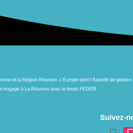
péenne et la Région Réunion. L’Europe
dont l’Autorité de gestio
 s’engage à La Réunion avec le fonds FEDER.
Suivez-n